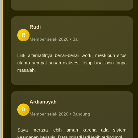
Rudi
R
Member sejak 2026 •
Bali
Link alternatifnya benar-benar work, meskipun situs
utama sempat susah diakses. Tetap bisa login tanpa
masalah.
Ardiansyah
D
Member sejak 2026 •
Bandung
Saya merasa lebih aman karena ada sistem
keamanan berlapis. Data pribadi jadi lebih terlindungi.