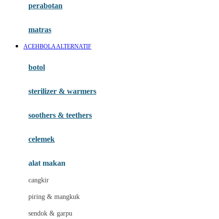
perabotan
Happy Tummy
Hauck
matras
Havaianas
ACEHBOLA ALTERNATIF
Hegen
botol
Hot Wheels
sterilizer & warmers
Hybrid
soothers & teethers
I
Inlacta DHA
celemek
Interlac
alat makan
Ivenet
cangkir
J
piring & mangkuk
Jack N Jill
sendok & garpu