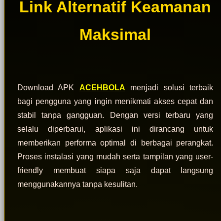
Link Alternatif Keamanan
Maksimal
Download APK
ACEHBOLA
menjadi solusi terbaik
bagi pengguna yang ingin menikmati akses cepat dan
stabil tanpa gangguan. Dengan versi terbaru yang
selalu diperbarui, aplikasi ini dirancang untuk
memberikan performa optimal di berbagai perangkat.
Proses instalasi yang mudah serta tampilan yang user-
friendly membuat siapa saja dapat langsung
menggunakannya tanpa kesulitan.