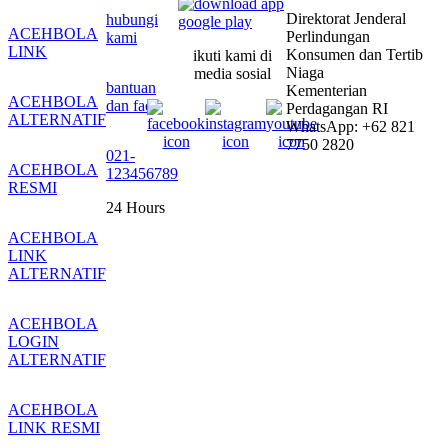
Direktorat Jenderal
hubungi
ACEHBOLA
Perlindungan
kami
LINK
Konsumen dan Tertib
ikuti kami di
Niaga
media sosial
bantuan
Kementerian
ACEHBOLA
dan faq
Perdagangan RI
ALTERNATIF
WhatsApp: +62 821
7750 2820
021-
ACEHBOLA
123456789
RESMI
24 Hours
ACEHBOLA
LINK
ALTERNATIF
ACEHBOLA
LOGIN
ALTERNATIF
ACEHBOLA
LINK RESMI