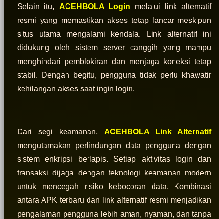
Selain itu,
ACEHBOLA Login
melalui link alternatif
resmi yang memastikan akses tetap lancar meskipun
situs utama mengalami kendala. Link alternatif ini
didukung oleh sistem server canggih yang mampu
menghindari pemblokiran dan menjaga koneksi tetap
stabil. Dengan begitu, pengguna tidak perlu khawatir
kehilangan akses saat ingin login.
Dari segi keamanan,
ACEHBOLA Link Alternatif
mengutamakan perlindungan data pengguna dengan
sistem enkripsi berlapis. Setiap aktivitas login dan
transaksi dijaga dengan teknologi keamanan modern
untuk mencegah risiko kebocoran data. Kombinasi
antara APK terbaru dan link alternatif resmi menjadikan
pengalaman pengguna lebih aman, nyaman, dan tanpa