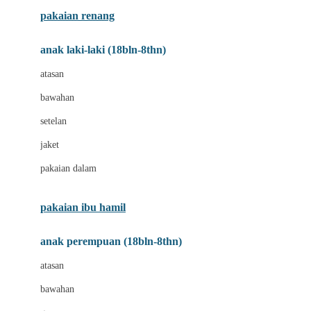
Buggygear
pakaian renang
Bumkins
anak laki-laki (18bln-8thn)
C
atasan
Cetaphil
bawahan
Chicco
setelan
Childlife
jaket
Clevamama
pakaian dalam
Cocolatte
Cottonseeds
pakaian ibu hamil
Cozy N Safe
anak perempuan (18bln-8thn)
Crane
atasan
Cybex
bawahan
D