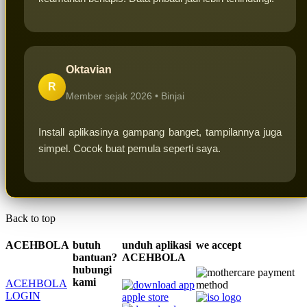
Oktavian
R
Member sejak 2026 •
Binjai
Install aplikasinya gampang banget, tampilannya juga
simpel. Cocok buat pemula seperti saya.
Back to top
ACEHBOLA
butuh
unduh aplikasi
we accept
bantuan?
ACEHBOLA
hubungi
kami
ACEHBOLA
LOGIN