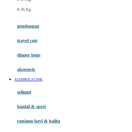
Felt So Sweet
0-36 Kg
Fisher Price
Flipper
gendongan
Friends Of Sally
travel cots
G
diaper bags
Gb
Geko
aksesoris
Graco
ACEHBOLA LINK
Gund
selimut
H
bantal & sprei
Habbie
Haenim
ranjang bayi & balita
Happy Horse