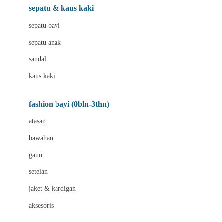
Beauty Barn
sepatu & kaus kaki
Bio Oil
sepatu bayi
Biolane
sepatu anak
Bite Fighters
sandal
Bizzi Growin
kaus kaki
Blackmores
fashion bayi (0bln-3thn)
Blooming Marvellous
atasan
Bonnels
bawahan
Bravado
gaun
Bruder
setelan
Brush Baby
jaket & kardigan
Buds Organics
aksesoris
Bugaboo