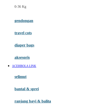
Felt So Sweet
0-36 Kg
Fisher Price
Flipper
gendongan
Friends Of Sally
travel cots
G
diaper bags
Gb
Geko
aksesoris
Graco
ACEHBOLA LINK
Gund
selimut
H
bantal & sprei
Habbie
Haenim
ranjang bayi & balita
Happy Horse