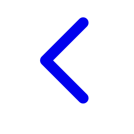
Twistshake
TY Toys
U
V
Veja
Vitaflow
Vtech
W
Waterland
Wellness
X