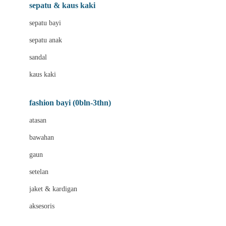
Beauty Barn
sepatu & kaus kaki
Bio Oil
sepatu bayi
Biolane
sepatu anak
Bite Fighters
sandal
Bizzi Growin
kaus kaki
Blackmores
fashion bayi (0bln-3thn)
Blooming Marvellous
atasan
Bonnels
bawahan
Bravado
gaun
Bruder
setelan
Brush Baby
jaket & kardigan
Buds Organics
aksesoris
Bugaboo
Buggygear