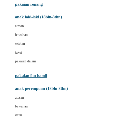
pakaian renang
Bumkins
anak laki-laki (18bln-8thn)
C
atasan
Cetaphil
bawahan
Chicco
setelan
Childlife
jaket
Clevamama
pakaian dalam
Cocolatte
Cottonseeds
pakaian ibu hamil
Cozy N Safe
anak perempuan (18bln-8thn)
Crane
atasan
Cybex
bawahan
D
gaun