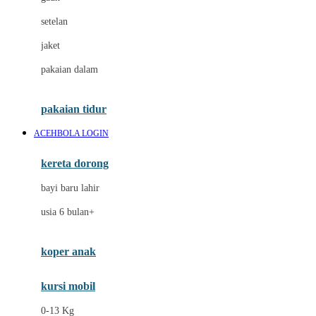
Dae Organics
setelan
Docare
jaket
Doona
pakaian dalam
Down To Earth
Drew
pakaian tidur
Dr. Brown's
ACEHBOLA LOGIN
E
kereta dorong
ELC
bayi baru lahir
Ergobaby
usia 6 bulan+
Expert Care
koper anak
Ezyroller
kursi mobil
F
0-13 Kg