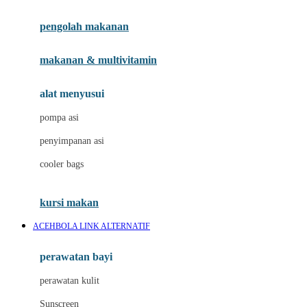
Joie
pengolah makanan
Joolz
Jujube
makanan & multivitamin
K
alat menyusui
Kiddycuts
pompa asi
Kumon
penyimpanan asi
L
cooler bags
Leapfrog
kursi makan
Leclerc
ACEHBOLA LINK ALTERNATIF
Lee Vierra
Lillebaby
perawatan bayi
Little Bird Told Me
perawatan kulit
Little Miss Janis
Sunscreen