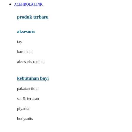
ACEHBOLA LINK
Azetabio
produk terbaru
B
aksesoris
Baabaasheepz
tas
Babiators
kacamata
Baby Dove
aksesoris rambut
Baby Jogger
Baby Rovega
kebutuhan bayi
Babybee
pakaian tidur
Banana Boat
set & terusan
Banz
piyama
Barbie
bodysuits
Beaba