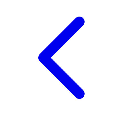
Twistshake
TY Toys
U
V
Veja
Vitaflow
Vtech
W
Waterland
Wellness
X