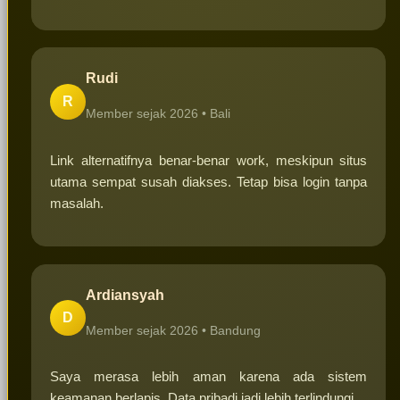
Rudi
R
Member sejak 2026 •
Bali
Link alternatifnya benar-benar work, meskipun situs
utama sempat susah diakses. Tetap bisa login tanpa
masalah.
Ardiansyah
D
Member sejak 2026 •
Bandung
Saya merasa lebih aman karena ada sistem
keamanan berlapis. Data pribadi jadi lebih terlindungi.