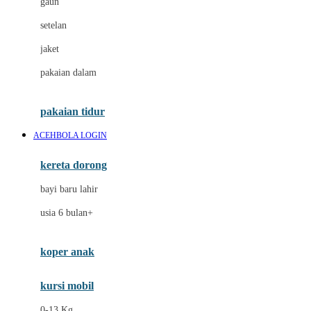
gaun
Dae Organics
setelan
Docare
jaket
Doona
pakaian dalam
Down To Earth
Drew
pakaian tidur
Dr. Brown's
ACEHBOLA LOGIN
E
kereta dorong
ELC
bayi baru lahir
Ergobaby
usia 6 bulan+
Expert Care
koper anak
Ezyroller
kursi mobil
F
0-13 Kg