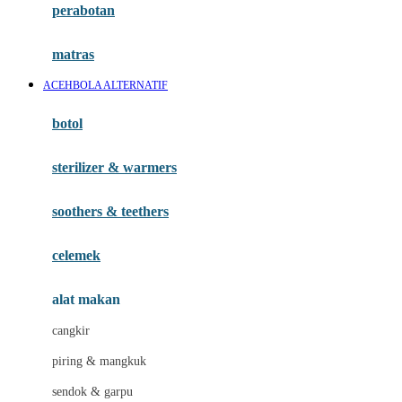
perabotan
Happy Tummy
Hauck
matras
Havaianas
ACEHBOLA ALTERNATIF
Hegen
botol
Hot Wheels
sterilizer & warmers
Hybrid
soothers & teethers
I
Inlacta DHA
celemek
Interlac
alat makan
Ivenet
cangkir
J
piring & mangkuk
Jack N Jill
sendok & garpu