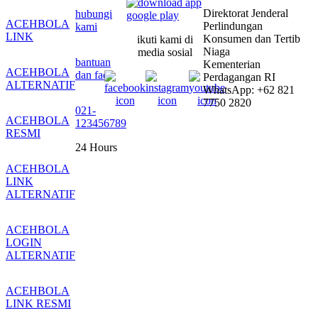
Direktorat Jenderal
hubungi
ACEHBOLA
Perlindungan
kami
LINK
Konsumen dan Tertib
ikuti kami di
Niaga
media sosial
bantuan
Kementerian
ACEHBOLA
dan faq
Perdagangan RI
ALTERNATIF
WhatsApp: +62 821
7750 2820
021-
ACEHBOLA
123456789
RESMI
24 Hours
ACEHBOLA
LINK
ALTERNATIF
ACEHBOLA
LOGIN
ALTERNATIF
ACEHBOLA
LINK RESMI