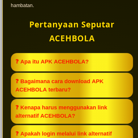
hambatan.
Pertanyaan Seputar
ACEHBOLA
❓ Apa itu APK ACEHBOLA?
APK ACEHBOLA adalah aplikasi versi mobile
❓ Bagaimana cara download APK
yang memungkinkan pengguna mengakses
ACEHBOLA terbaru?
platform dengan lebih cepat dan stabil
dibandingkan browser biasa.
Pengguna dapat mengunduh APK melalui link
❓ Kenapa harus menggunakan link
resmi yang disediakan, lalu melakukan instalasi
alternatif ACEHBOLA?
secara manual di perangkat masing-masing.
Link alternatif digunakan untuk memastikan
❓ Apakah login melalui link alternatif
akses tetap lancar jika domain utama