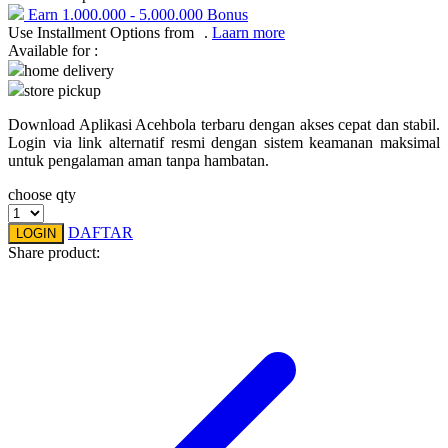
Earn
1.000.000
-
5.000.000
Bonus
Use Installment Options from
.
Laarn more
Q
Available for :
home delivery
QV Baby
store pickup
R
Download Aplikasi Acehbola terbaru dengan akses cepat dan stabil.
Login via link alternatif resmi dengan sistem keamanan maksimal
Real Shades
untuk pengalaman aman tanpa hambatan.
Red Castle
choose qty
Ribbon Madness
DAFTAR
LOGIN
Share product:
S
Sebamed
Silver Cross
Simply Idea
Skip Hop
Spectra