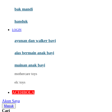
Mini Monkey
Moby
bak mandi
Momami
handuk
Mothercare
LOGIN
Mustela
ayunan dan walker bayi
My Buddy Tag
My K
alas bermain anak bayi
N
mainan anak bayi
Naif
mothercare toys
Nike
elc toys
Nordic Natural
ACEHBOLA
Nuby
Akun Saya
Nuna
Masuk
Cari