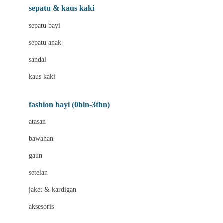
Beauty Barn
sepatu & kaus kaki
Bio Oil
sepatu bayi
Biolane
sepatu anak
Bite Fighters
sandal
Bizzi Growin
kaus kaki
Blackmores
fashion bayi (0bln-3thn)
Blooming Marvellous
atasan
Bonnels
bawahan
Bravado
gaun
Bruder
setelan
Brush Baby
jaket & kardigan
Buds Organics
aksesoris
Bugaboo