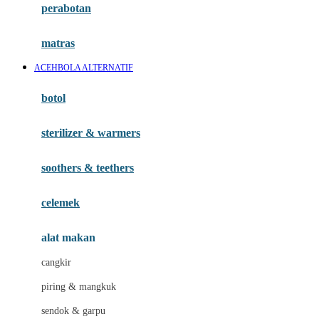
perabotan
Happy Tummy
Hauck
matras
Havaianas
ACEHBOLA ALTERNATIF
Hegen
botol
Hot Wheels
sterilizer & warmers
Hybrid
soothers & teethers
I
Inlacta DHA
celemek
Interlac
alat makan
Ivenet
cangkir
J
piring & mangkuk
Jack N Jill
sendok & garpu