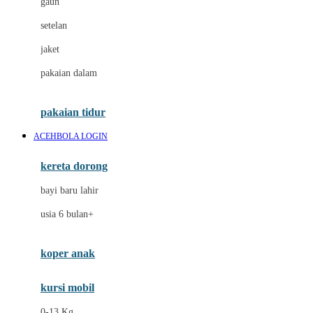
gaun
Dae Organics
setelan
Docare
jaket
Doona
pakaian dalam
Down To Earth
Drew
pakaian tidur
Dr. Brown's
ACEHBOLA LOGIN
E
kereta dorong
ELC
bayi baru lahir
Ergobaby
usia 6 bulan+
Expert Care
koper anak
Ezyroller
kursi mobil
F
0-13 Kg