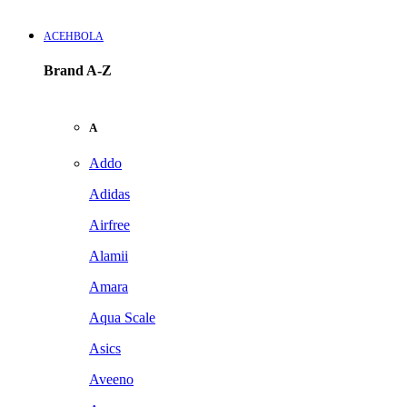
ACEHBOLA
Brand A-Z
A
Addo
Adidas
Airfree
Alamii
Amara
Aqua Scale
Asics
Aveeno