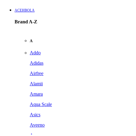
ACEHBOLA
Brand A-Z
A
Addo
Adidas
Airfree
Alamii
Amara
Aqua Scale
Asics
Aveeno
Awan