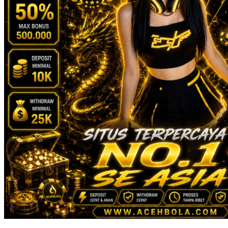
Squishmallows
Starbooks
Stick-O
Stokke
Sudocrem
Sumimo
Sunnylife
Sun-Staches
Swimava
T
Tommee Tippee
Trunki
Tutti Bambini