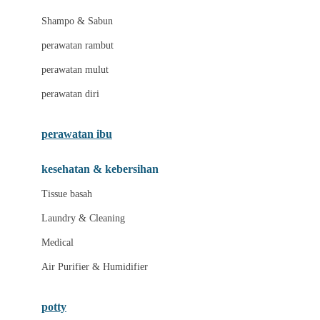
London Taxi
Shampo & Sabun
Love To Dream
perawatan rambut
perawatan mulut
M
perawatan diri
Magformers
Mama's Choice
perawatan ibu
Mamas&Papas
kesehatan & kebersihan
Mamaway
Tissue basah
Maxi Cosi
Laundry & Cleaning
Megabloks
Medical
Micro
Air Purifier & Humidifier
MiDeer
Mimi & Lula
potty
Mini Monkey