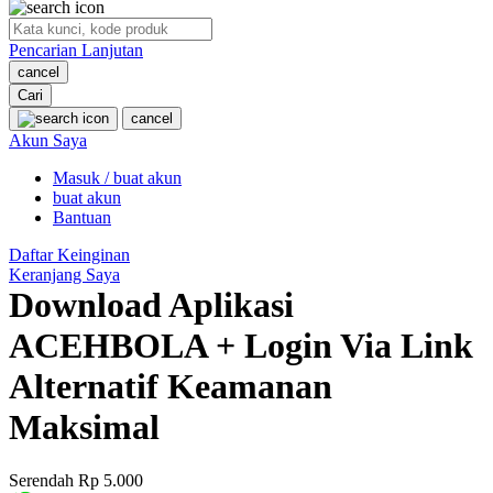
O
Pencarian Lanjutan
Oh Ma Grain
cancel
Okiedog
Cari
cancel
P
Akun Saya
Masuk / buat akun
Peachy
buat akun
Phil & Ted's
Bantuan
Philips Avent
Daftar Keinginan
Keranjang Saya
Pigeon
Download Aplikasi
Playgro
ACEHBOLA + Login Via Link
Poled Global
Alternatif Keamanan
Ponycycle
Maksimal
Puma
Pureats
Serendah
Rp 5.000