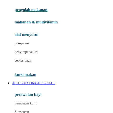
Joie
pengolah makanan
Joolz
Jujube
makanan & multivitamin
K
alat menyusui
Kiddycuts
pompa asi
Kumon
penyimpanan asi
L
cooler bags
Leapfrog
kursi makan
Leclerc
ACEHBOLA LINK ALTERNATIF
Lee Vierra
Lillebaby
perawatan bayi
Little Bird Told Me
perawatan kulit
Little Miss Janis
Sunscreen