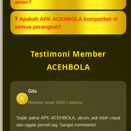
aman?
mengalami gangguan atau pemblokiran.
Ya, selama menggunakan link resmi, sistem
❓ Apakah APK ACEHBOLA kompatibel di
keamanan tetap sama dan dilengkapi dengan
semua perangkat?
enkripsi untuk melindungi data pengguna.
Sebagian besar perangkat Android dapat
menjalankan APK ini, selama memenuhi
Testimoni Member
spesifikasi minimum yang dibutuhkan.
ACEHBOLA
Gita
A
Member sejak 2026 •
Jakarta
Sejak pakai APK ACEHBOLA, akses jadi lebih cepat
dan nggak pernah lag. Sangat membantu!