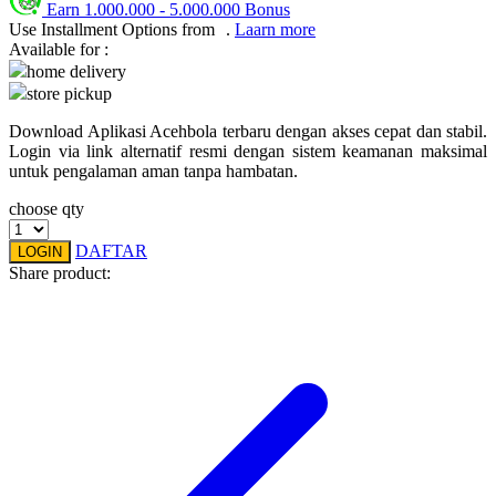
Earn
1.000.000
-
5.000.000
Bonus
Q
Use Installment Options from
.
Laarn more
Available for :
QV Baby
home delivery
store pickup
R
Download Aplikasi Acehbola terbaru dengan akses cepat dan stabil.
Real Shades
Login via link alternatif resmi dengan sistem keamanan maksimal
untuk pengalaman aman tanpa hambatan.
Red Castle
choose qty
Ribbon Madness
DAFTAR
LOGIN
S
Share product:
Sebamed
Silver Cross
Simply Idea
Skip Hop
Spectra