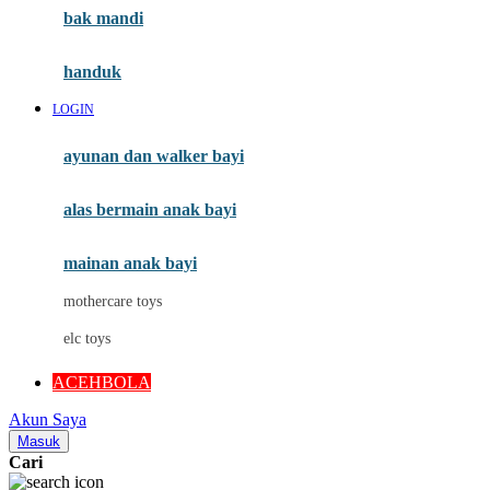
Moby
bak mandi
Momami
handuk
Mothercare
LOGIN
Mustela
ayunan dan walker bayi
My Buddy Tag
My K
alas bermain anak bayi
N
mainan anak bayi
Naif
mothercare toys
Nike
elc toys
Nordic Natural
ACEHBOLA
Nuby
Akun Saya
Nuna
Masuk
Cari
O