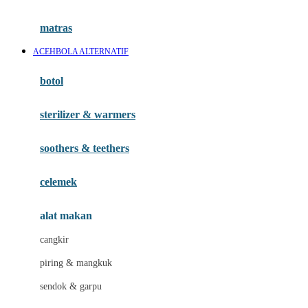
Happy Tummy
Hauck
matras
Havaianas
ACEHBOLA ALTERNATIF
Hegen
botol
Hot Wheels
sterilizer & warmers
Hybrid
soothers & teethers
I
Inlacta DHA
celemek
Interlac
alat makan
Ivenet
cangkir
J
piring & mangkuk
Jack N Jill
sendok & garpu
Joie