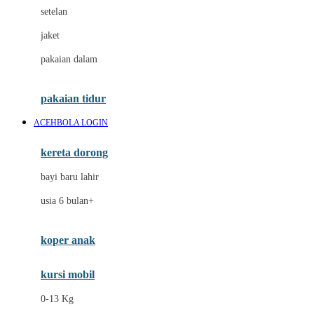
Dae Organics
setelan
Docare
jaket
Doona
pakaian dalam
Down To Earth
Drew
pakaian tidur
Dr. Brown's
ACEHBOLA LOGIN
E
kereta dorong
ELC
bayi baru lahir
Ergobaby
usia 6 bulan+
Expert Care
koper anak
Ezyroller
kursi mobil
F
0-13 Kg
Felt So Sweet