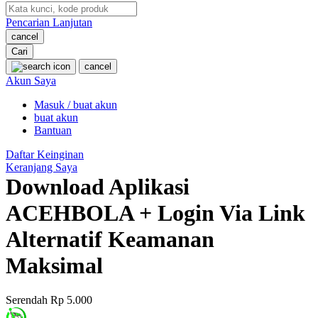
Pencarian Lanjutan
Oh Ma Grain
cancel
Okiedog
Cari
cancel
P
Akun Saya
Masuk / buat akun
Peachy
buat akun
Phil & Ted's
Bantuan
Philips Avent
Daftar Keinginan
Keranjang Saya
Pigeon
Download Aplikasi
Playgro
ACEHBOLA + Login Via Link
Poled Global
Alternatif Keamanan
Ponycycle
Maksimal
Puma
Pureats
Serendah
Rp 5.000