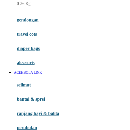
0-36 Kg
Fisher Price
Flipper
gendongan
Friends Of Sally
travel cots
G
diaper bags
Gb
Geko
aksesoris
Graco
ACEHBOLA LINK
Gund
selimut
H
bantal & sprei
Habbie
Haenim
ranjang bayi & balita
Happy Horse
perabotan