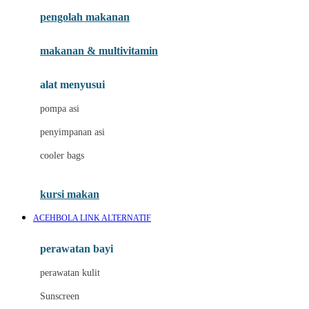
pengolah makanan
Joolz
Jujube
makanan & multivitamin
K
alat menyusui
Kiddycuts
pompa asi
Kumon
penyimpanan asi
L
cooler bags
Leapfrog
kursi makan
Leclerc
ACEHBOLA LINK ALTERNATIF
Lee Vierra
Lillebaby
perawatan bayi
Little Bird Told Me
perawatan kulit
Little Miss Janis
Sunscreen