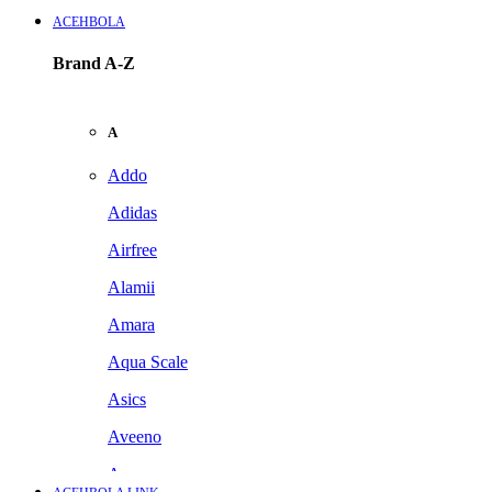
ACEHBOLA
Brand A-Z
A
Addo
Adidas
Airfree
Alamii
Amara
Aqua Scale
Asics
Aveeno
Awan