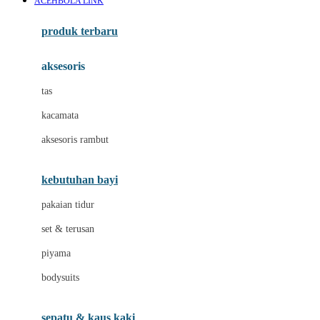
ACEHBOLA LINK
Azetabio
produk terbaru
B
aksesoris
Baabaasheepz
tas
Babiators
kacamata
Baby Dove
aksesoris rambut
Baby Jogger
Baby Rovega
kebutuhan bayi
Babybee
pakaian tidur
Banana Boat
set & terusan
Banz
piyama
Barbie
bodysuits
Beaba
Beauty Barn
sepatu & kaus kaki