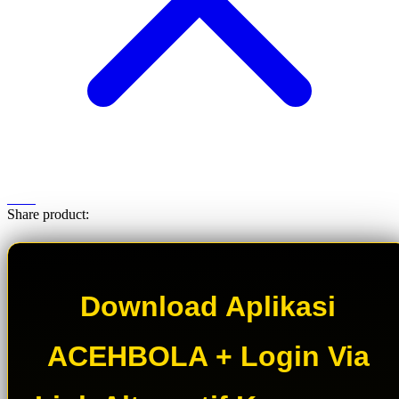
Share product:
Download Aplikasi
ACEHBOLA + Login Via