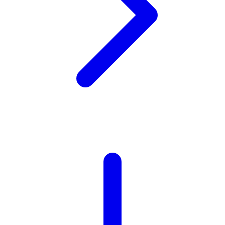
Twistshake
TY Toys
U
V
Veja
Vitaflow
Vtech
W
Waterland
Wellness
X