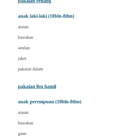
pakaian renang
Bumkins
anak laki-laki (18bln-8thn)
C
atasan
Cetaphil
bawahan
Chicco
setelan
Childlife
jaket
Clevamama
pakaian dalam
Cocolatte
Cottonseeds
pakaian ibu hamil
Cozy N Safe
anak perempuan (18bln-8thn)
Crane
atasan
Cybex
bawahan
D
gaun