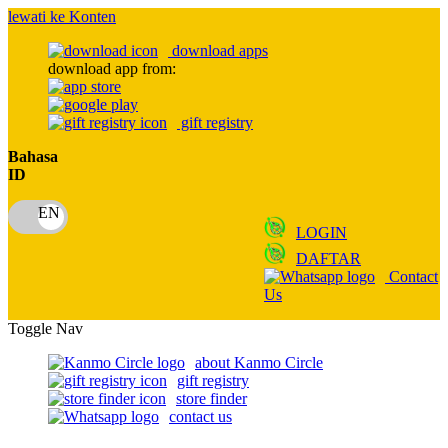
lewati ke Konten
download apps
download app from:
gift registry
Bahasa
ID
LOGIN
DAFTAR
Contact
Us
Toggle Nav
about Kanmo Circle
gift registry
store finder
contact us