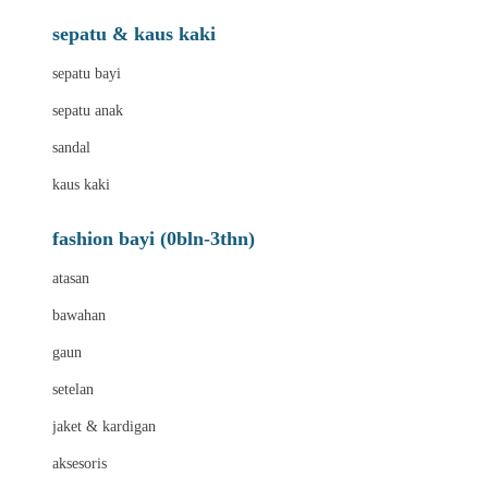
sepatu & kaus kaki
sepatu bayi
sepatu anak
sandal
kaus kaki
fashion bayi (0bln-3thn)
atasan
bawahan
gaun
setelan
jaket & kardigan
aksesoris