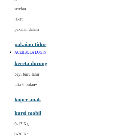
setelan
jaket
pakaian dalam
pakaian tidur
ACEHBOLA LOGIN
kereta dorong
bayi baru lahir
usia 6 bulan+
koper anak
kursi mobil
0-13 Kg
0-36 Kg