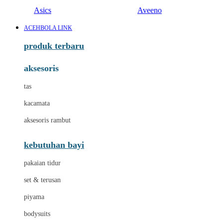
Asics
Aveeno
ACEHBOLA LINK
produk terbaru
aksesoris
tas
kacamata
aksesoris rambut
kebutuhan bayi
pakaian tidur
set & terusan
piyama
bodysuits