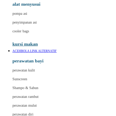
alat menyusui
pompa asi
penyimpanan asi
cooler bags
kursi makan
ACEHBOLA LINK ALTERNATIF
perawatan bayi
perawatan kulit
Sunscreen
Shampo & Sabun
perawatan rambut
perawatan mulut
perawatan diri