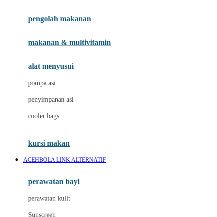
Joie
pengolah makanan
Joolz
Jujube
makanan & multivitamin
K
alat menyusui
Kiddycuts
pompa asi
Kumon
penyimpanan asi
L
cooler bags
Leapfrog
kursi makan
Leclerc
ACEHBOLA LINK ALTERNATIF
Lee Vierra
Lillebaby
perawatan bayi
Little Bird Told Me
perawatan kulit
Little Miss Janis
Sunscreen