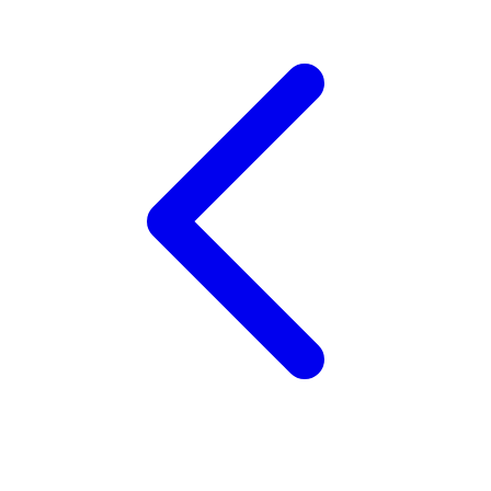
Twistshake
TY Toys
U
V
Veja
Vitaflow
Vtech
W
Waterland
Wellness
X