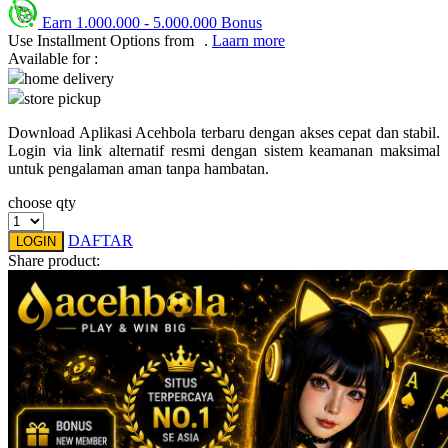
Earn
1.000.000
-
5.000.000
Bonus
Q
Use Installment Options from
.
Laarn more
Available for :
QV Baby
home delivery
store pickup
R
Download Aplikasi Acehbola terbaru dengan akses cepat dan stabil.
Real Shades
Login via link alternatif resmi dengan sistem keamanan maksimal
untuk pengalaman aman tanpa hambatan.
Red Castle
choose qty
Ribbon Madness
DAFTAR
LOGIN
S
Share product:
Sebamed
Silver Cross
Simply Idea
Skip Hop
Spectra