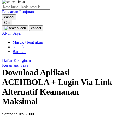
O
Pencarian Lanjutan
Oh Ma Grain
cancel
Okiedog
Cari
cancel
P
Akun Saya
Masuk / buat akun
Peachy
buat akun
Phil & Ted's
Bantuan
Philips Avent
Daftar Keinginan
Keranjang Saya
Pigeon
Download Aplikasi
Playgro
ACEHBOLA + Login Via Link
Poled Global
Alternatif Keamanan
Ponycycle
Maksimal
Puma
Pureats
Serendah
Rp 5.000