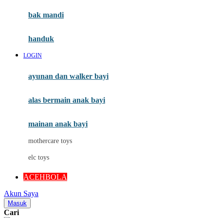
Moby
bak mandi
Momami
handuk
Mothercare
LOGIN
Mustela
ayunan dan walker bayi
My Buddy Tag
My K
alas bermain anak bayi
N
mainan anak bayi
Naif
mothercare toys
Nike
elc toys
Nordic Natural
ACEHBOLA
Nuby
Akun Saya
Nuna
Masuk
Cari