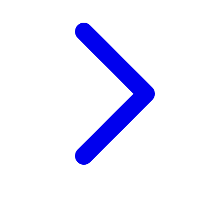
Xootz
Y
Yamatoya
Z
Zaxy
Zoggs
0-9
4Moms
59S