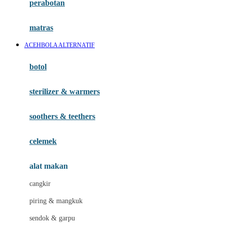
perabotan
Happy Tummy
Hauck
matras
Havaianas
ACEHBOLA ALTERNATIF
Hegen
botol
Hot Wheels
sterilizer & warmers
Hybrid
soothers & teethers
I
Inlacta DHA
celemek
Interlac
alat makan
Ivenet
cangkir
J
piring & mangkuk
Jack N Jill
sendok & garpu