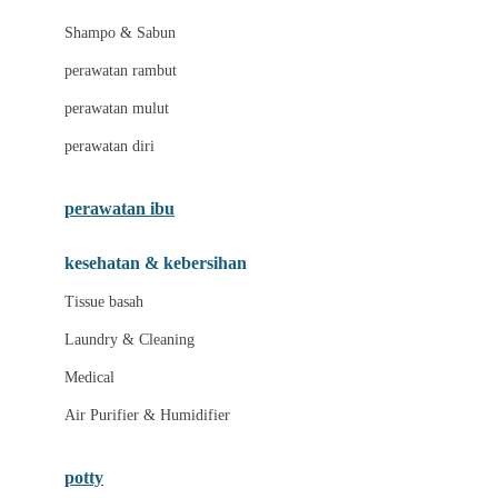
London Taxi
Shampo & Sabun
Love To Dream
perawatan rambut
perawatan mulut
M
perawatan diri
Magformers
Mama's Choice
perawatan ibu
Mamas&Papas
kesehatan & kebersihan
Mamaway
Tissue basah
Maxi Cosi
Laundry & Cleaning
Megabloks
Medical
Micro
Air Purifier & Humidifier
MiDeer
Mimi & Lula
potty
Mini Monkey