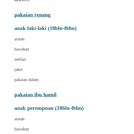
pakaian renang
anak laki-laki (18bln-8thn)
atasan
bawahan
setelan
jaket
pakaian dalam
pakaian ibu hamil
anak perempuan (18bln-8thn)
atasan
bawahan