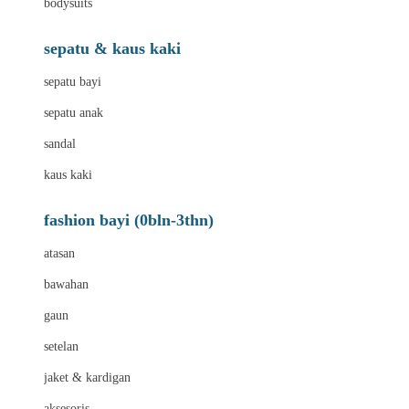
bodysuits
sepatu & kaus kaki
sepatu bayi
sepatu anak
sandal
kaus kaki
fashion bayi (0bln-3thn)
atasan
bawahan
gaun
setelan
jaket & kardigan
aksesoris