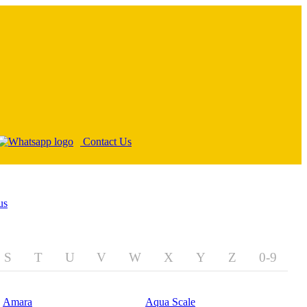
Contact Us
us
S
T
U
V
W
X
Y
Z
0-9
Amara
Aqua Scale