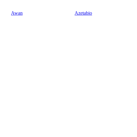
Awan
Azetabio