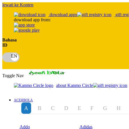
lewati ke Konten
download apps
gift reg
download app from:
Bahasa
ID
Toggle Nav
about Kanmo Circle
ACEHBOLA
A
B
C
D
E
F
G
H
Addo
Adidas