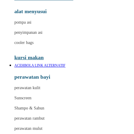
alat menyusui
pompa asi
penyimpanan asi
cooler bags
kursi makan
ACEHBOLA LINK ALTERNATIF
perawatan bayi
perawatan kulit
Sunscreen
Shampo & Sabun
perawatan rambut
perawatan mulut