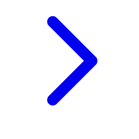
X
Xootz
Y
Yamatoya
Z
Zaxy
Zoggs
0-9
4Moms
59S