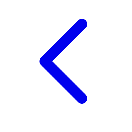
Tutti Bambini
Twistshake
TY Toys
U
V
Veja
Vitaflow
Vtech
W
Waterland
Wellness