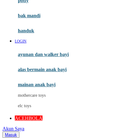
potty
Mini Monkey
Moby
bak mandi
Momami
handuk
Mothercare
LOGIN
Mustela
ayunan dan walker bayi
My Buddy Tag
My K
alas bermain anak bayi
N
mainan anak bayi
Naif
mothercare toys
Nike
elc toys
Nordic Natural
ACEHBOLA
Nuby
Akun Saya
Nuna
Masuk