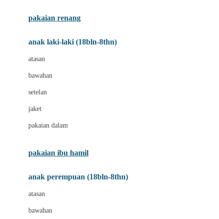
Buggygear
pakaian renang
Bumkins
anak laki-laki (18bln-8thn)
C
atasan
Cetaphil
bawahan
Chicco
setelan
Childlife
jaket
Clevamama
pakaian dalam
Cocolatte
Cottonseeds
pakaian ibu hamil
Cozy N Safe
anak perempuan (18bln-8thn)
Crane
atasan
Cybex
bawahan
D