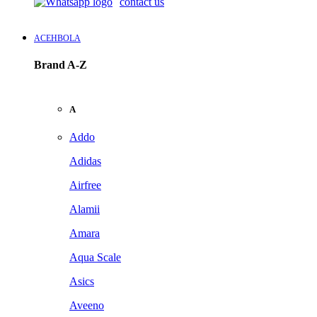
contact us
ACEHBOLA
Brand A-Z
A
Addo
Adidas
Airfree
Alamii
Amara
Aqua Scale
Asics
Aveeno