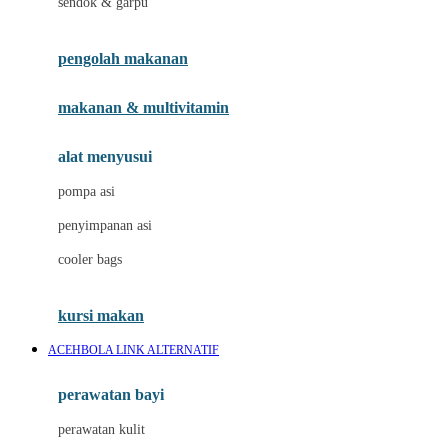
sendok & garpu
Joie
pengolah makanan
Joolz
Jujube
makanan & multivitamin
K
alat menyusui
Kiddycuts
pompa asi
Kumon
penyimpanan asi
L
cooler bags
Leapfrog
kursi makan
Leclerc
ACEHBOLA LINK ALTERNATIF
Lee Vierra
Lillebaby
perawatan bayi
Little Bird Told Me
perawatan kulit