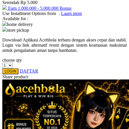
Pureats
Serendah
Rp 5.000
Earn
1.000.000
-
5.000.000
Bonus
Use Installment Options from
.
Laarn more
Q
Available for :
home delivery
QV Baby
store pickup
R
Download Aplikasi Acehbola terbaru dengan akses cepat dan stabil.
Login via link alternatif resmi dengan sistem keamanan maksimal
Real Shades
untuk pengalaman aman tanpa hambatan.
Red Castle
choose qty
Ribbon Madness
DAFTAR
LOGIN
Share product:
S
Sebamed
Silver Cross
Simply Idea
Skip Hop