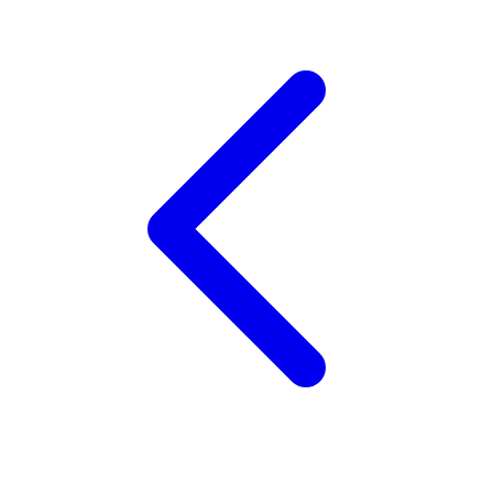
Tutti Bambini
Twistshake
TY Toys
U
V
Veja
Vitaflow
Vtech
W
Waterland
Wellness