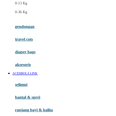
0-13 Kg
Felt So Sweet
0-36 Kg
Fisher Price
Flipper
gendongan
Friends Of Sally
travel cots
G
diaper bags
Gb
Geko
aksesoris
Graco
ACEHBOLA LINK
Gund
selimut
H
bantal & sprei
Habbie
Haenim
ranjang bayi & balita