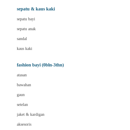
Beauty Barn
sepatu & kaus kaki
Bio Oil
sepatu bayi
Biolane
sepatu anak
Bite Fighters
sandal
Bizzi Growin
kaus kaki
Blackmores
fashion bayi (0bln-3thn)
Blooming Marvellous
atasan
Bonnels
bawahan
Bravado
gaun
Bruder
setelan
Brush Baby
jaket & kardigan
Buds Organics
aksesoris
Bugaboo