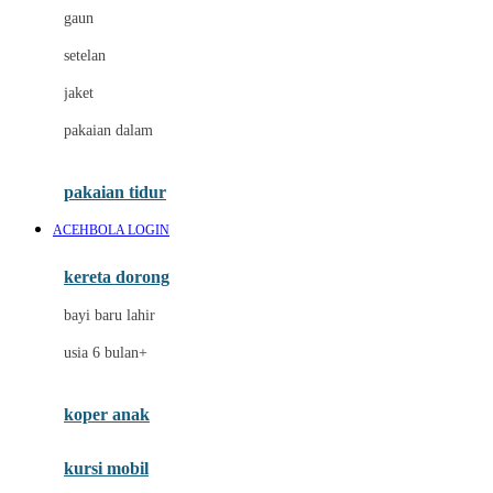
gaun
Dae Organics
setelan
Docare
jaket
Doona
pakaian dalam
Down To Earth
Drew
pakaian tidur
Dr. Brown's
ACEHBOLA LOGIN
E
kereta dorong
ELC
bayi baru lahir
Ergobaby
usia 6 bulan+
Expert Care
koper anak
Ezyroller
kursi mobil
F