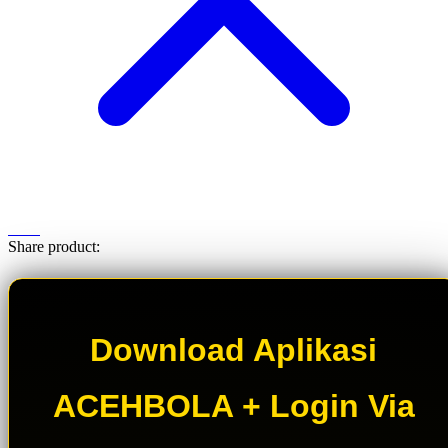
Share product:
Download Aplikasi
ACEHBOLA + Login Via