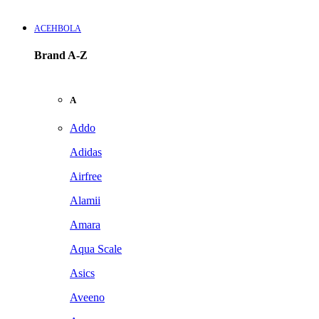
ACEHBOLA
Brand A-Z
A
Addo
Adidas
Airfree
Alamii
Amara
Aqua Scale
Asics
Aveeno