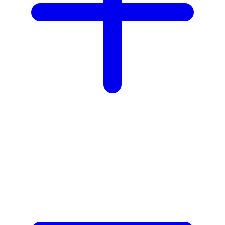
X
Xootz
Y
Yamatoya
Z
Zaxy
Zoggs
0-9
4Moms
59S