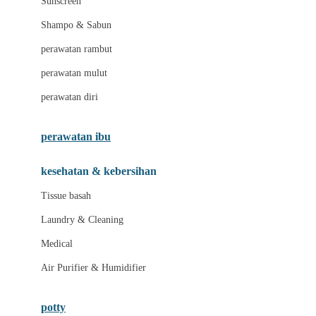
Sunscreen
London Taxi
Shampo & Sabun
Love To Dream
perawatan rambut
perawatan mulut
M
perawatan diri
Magformers
Mama's Choice
perawatan ibu
Mamas&Papas
kesehatan & kebersihan
Mamaway
Tissue basah
Maxi Cosi
Laundry & Cleaning
Megabloks
Medical
Micro
Air Purifier & Humidifier
MiDeer
Mimi & Lula
potty