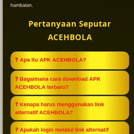
hambatan.
Pertanyaan Seputar
ACEHBOLA
❓ Apa itu APK ACEHBOLA?
APK ACEHBOLA adalah aplikasi versi mobile
❓ Bagaimana cara download APK
yang memungkinkan pengguna mengakses
ACEHBOLA terbaru?
platform dengan lebih cepat dan stabil
dibandingkan browser biasa.
Pengguna dapat mengunduh APK melalui link
❓ Kenapa harus menggunakan link
resmi yang disediakan, lalu melakukan instalasi
alternatif ACEHBOLA?
secara manual di perangkat masing-masing.
Link alternatif digunakan untuk memastikan
❓ Apakah login melalui link alternatif
akses tetap lancar jika domain utama