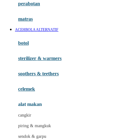
perabotan
Happy Tummy
Hauck
matras
Havaianas
ACEHBOLA ALTERNATIF
Hegen
botol
Hot Wheels
sterilizer & warmers
Hybrid
soothers & teethers
I
Inlacta DHA
celemek
Interlac
alat makan
Ivenet
cangkir
J
piring & mangkuk
Jack N Jill
sendok & garpu