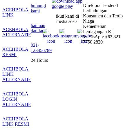
Direktorat Jenderal
hubungi
ACEHBOLA
Perlindungan
kami
LINK
Konsumen dan Tertib
ikuti kami di
Niaga
media sosial
bantuan
Kementerian
ACEHBOLA
dan faq
Perdagangan RI
ALTERNATIF
WhatsApp: +62 821
7750 2820
021-
ACEHBOLA
123456789
RESMI
24 Hours
ACEHBOLA
LINK
ALTERNATIF
ACEHBOLA
LOGIN
ALTERNATIF
ACEHBOLA
LINK RESMI