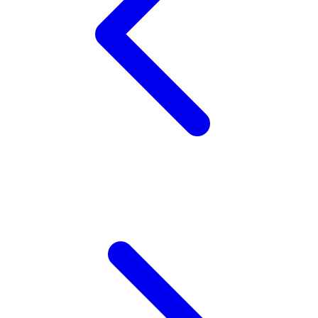
Squishmallows
Starbooks
Stick-O
Stokke
Sudocrem
Sumimo
Sunnylife
Sun-Staches
Swimava
T
Tommee Tippee
Trunki
Tutti Bambini