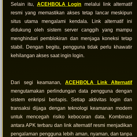
Selain itu,
ACEHBOLA Login
melalui link alternatif
resmi yang memastikan akses tetap lancar meskipun
situs utama mengalami kendala. Link alternatif ini
didukung oleh sistem server canggih yang mampu
menghindari pemblokiran dan menjaga koneksi tetap
stabil. Dengan begitu, pengguna tidak perlu khawatir
kehilangan akses saat ingin login.
Dari segi keamanan,
ACEHBOLA Link Alternatif
mengutamakan perlindungan data pengguna dengan
sistem enkripsi berlapis. Setiap aktivitas login dan
transaksi dijaga dengan teknologi keamanan modern
untuk mencegah risiko kebocoran data. Kombinasi
antara APK terbaru dan link alternatif resmi menjadikan
pengalaman pengguna lebih aman, nyaman, dan tanpa