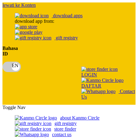
lewati ke Konten
download apps
download app from:
gift registry
Bahasa
ID
LOGIN
DAFTAR
Contact
Us
Toggle Nav
about Kanmo Circle
gift registry
store finder
contact us