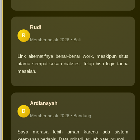
Rudi
R
Member sejak 2026 •
Bali
Link alternatifnya benar-benar work, meskipun situs
utama sempat susah diakses. Tetap bisa login tanpa
masalah.
Ardiansyah
D
Member sejak 2026 •
Bandung
Saya merasa lebih aman karena ada sistem
keamanan berlapis. Data pribadi jadi lebih terlindungi.