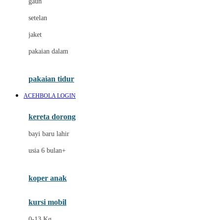
gaun
Dae Organics
setelan
Docare
jaket
Doona
pakaian dalam
Down To Earth
Drew
pakaian tidur
Dr. Brown's
ACEHBOLA LOGIN
E
kereta dorong
ELC
bayi baru lahir
Ergobaby
usia 6 bulan+
Expert Care
koper anak
Ezyroller
kursi mobil
F
0-13 Kg