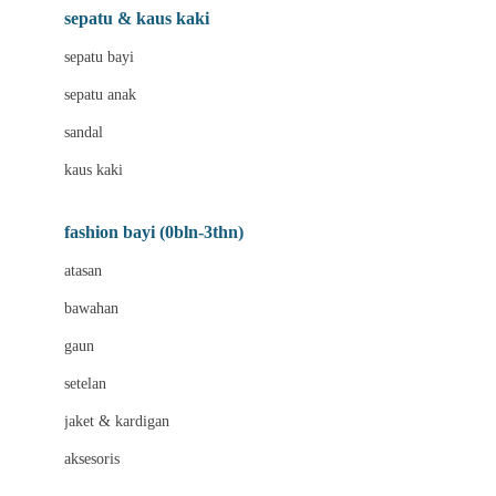
Beauty Barn
sepatu & kaus kaki
Bio Oil
sepatu bayi
Biolane
sepatu anak
Bite Fighters
sandal
Bizzi Growin
kaus kaki
Blackmores
fashion bayi (0bln-3thn)
Blooming Marvellous
atasan
Bonnels
bawahan
Bravado
gaun
Bruder
setelan
Brush Baby
jaket & kardigan
Buds Organics
aksesoris
Bugaboo