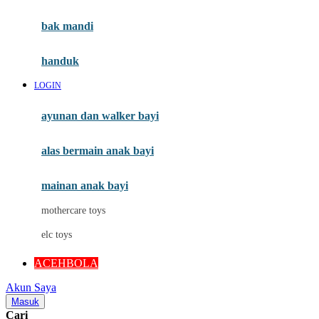
Mini Monkey
Moby
bak mandi
Momami
handuk
Mothercare
LOGIN
Mustela
ayunan dan walker bayi
My Buddy Tag
My K
alas bermain anak bayi
N
mainan anak bayi
Naif
mothercare toys
Nike
elc toys
Nordic Natural
ACEHBOLA
Nuby
Akun Saya
Nuna
Masuk
Cari