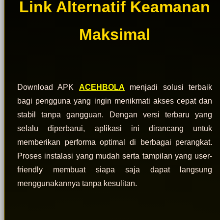
Link Alternatif Keamanan
Maksimal
Download APK
ACEHBOLA
menjadi solusi terbaik
bagi pengguna yang ingin menikmati akses cepat dan
stabil tanpa gangguan. Dengan versi terbaru yang
selalu diperbarui, aplikasi ini dirancang untuk
memberikan performa optimal di berbagai perangkat.
Proses instalasi yang mudah serta tampilan yang user-
friendly membuat siapa saja dapat langsung
menggunakannya tanpa kesulitan.