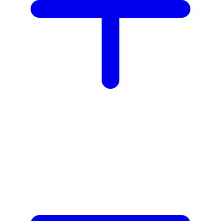
Xootz
Y
Yamatoya
Z
Zaxy
Zoggs
0-9
4Moms
59S