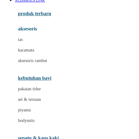
ACEHBOLA LINK
Azetabio
produk terbaru
B
aksesoris
Baabaasheepz
tas
Babiators
kacamata
Baby Dove
aksesoris rambut
Baby Jogger
Baby Rovega
kebutuhan bayi
Babybee
pakaian tidur
Banana Boat
set & terusan
Banz
piyama
Barbie
bodysuits
Beaba
Beauty Barn
sepatu & kaus kaki