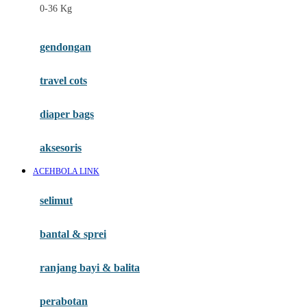
0-36 Kg
Fisher Price
Flipper
gendongan
Friends Of Sally
travel cots
G
diaper bags
Gb
Geko
aksesoris
Graco
ACEHBOLA LINK
Gund
selimut
H
bantal & sprei
Habbie
Haenim
ranjang bayi & balita
Happy Horse
perabotan