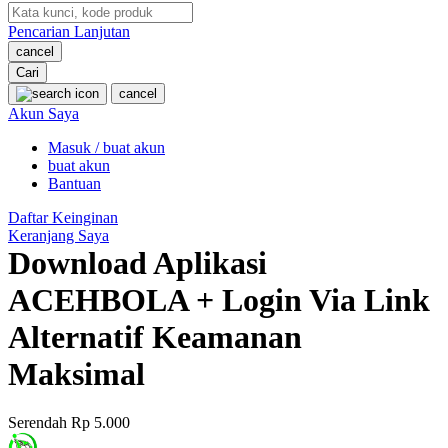
Pencarian Lanjutan
Oh Ma Grain
cancel
Okiedog
Cari
cancel
P
Akun Saya
Masuk / buat akun
Peachy
buat akun
Phil & Ted's
Bantuan
Philips Avent
Daftar Keinginan
Keranjang Saya
Pigeon
Download Aplikasi
Playgro
ACEHBOLA + Login Via Link
Poled Global
Alternatif Keamanan
Ponycycle
Maksimal
Puma
Pureats
Serendah
Rp 5.000