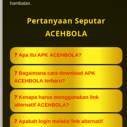
hambatan.
Pertanyaan Seputar
ACEHBOLA
❓ Apa itu APK ACEHBOLA?
APK ACEHBOLA adalah aplikasi versi mobile
❓ Bagaimana cara download APK
yang memungkinkan pengguna mengakses
ACEHBOLA terbaru?
platform dengan lebih cepat dan stabil
dibandingkan browser biasa.
Pengguna dapat mengunduh APK melalui link
❓ Kenapa harus menggunakan link
resmi yang disediakan, lalu melakukan instalasi
alternatif ACEHBOLA?
secara manual di perangkat masing-masing.
Link alternatif digunakan untuk memastikan
❓ Apakah login melalui link alternatif
akses tetap lancar jika domain utama