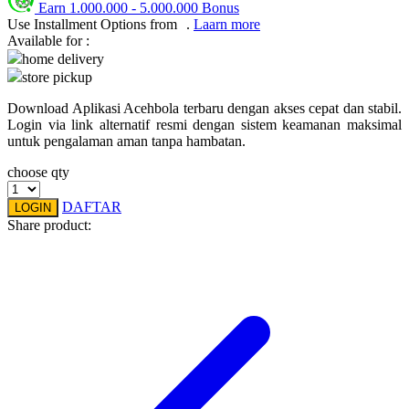
Earn
1.000.000
-
5.000.000
Bonus
Q
Use Installment Options from
.
Laarn more
Available for :
QV Baby
home delivery
store pickup
R
Download Aplikasi Acehbola terbaru dengan akses cepat dan stabil.
Real Shades
Login via link alternatif resmi dengan sistem keamanan maksimal
untuk pengalaman aman tanpa hambatan.
Red Castle
choose qty
Ribbon Madness
DAFTAR
LOGIN
S
Share product:
Sebamed
Silver Cross
Simply Idea
Skip Hop
Spectra