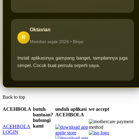
Oktavian
R
Member sejak 2026 •
Binjai
Install aplikasinya gampang banget, tampilannya juga
simpel. Cocok buat pemula seperti saya.
Back to top
ACEHBOLA
butuh
unduh aplikasi
we accept
bantuan?
ACEHBOLA
hubungi
kami
ACEHBOLA
LOGIN