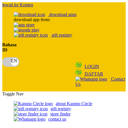
lewati ke Konten
download apps
download app from:
gift registry
Bahasa
ID
LOGIN
DAFTAR
Contact
Us
Toggle Nav
about Kanmo Circle
gift registry
store finder
contact us