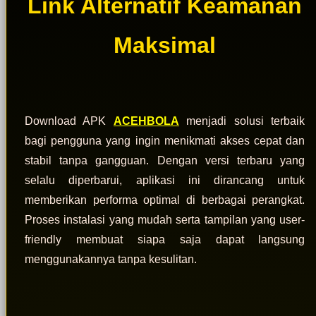
Link Alternatif Keamanan
Maksimal
Download APK
ACEHBOLA
menjadi solusi terbaik
bagi pengguna yang ingin menikmati akses cepat dan
stabil tanpa gangguan. Dengan versi terbaru yang
selalu diperbarui, aplikasi ini dirancang untuk
memberikan performa optimal di berbagai perangkat.
Proses instalasi yang mudah serta tampilan yang user-
friendly membuat siapa saja dapat langsung
menggunakannya tanpa kesulitan.