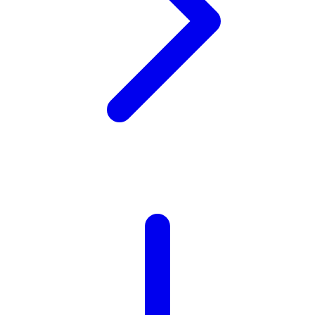
Twistshake
TY Toys
U
V
Veja
Vitaflow
Vtech
W
Waterland
Wellness
X