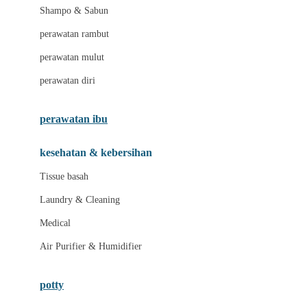
London Taxi
Shampo & Sabun
Love To Dream
perawatan rambut
perawatan mulut
M
perawatan diri
Magformers
Mama's Choice
perawatan ibu
Mamas&Papas
kesehatan & kebersihan
Mamaway
Tissue basah
Maxi Cosi
Laundry & Cleaning
Megabloks
Medical
Micro
Air Purifier & Humidifier
MiDeer
Mimi & Lula
potty
Mini Monkey