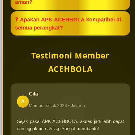
aman?
mengalami gangguan atau pemblokiran.
Ya, selama menggunakan link resmi, sistem
❓ Apakah APK ACEHBOLA kompatibel di
keamanan tetap sama dan dilengkapi dengan
semua perangkat?
enkripsi untuk melindungi data pengguna.
Sebagian besar perangkat Android dapat
menjalankan APK ini, selama memenuhi
Testimoni Member
spesifikasi minimum yang dibutuhkan.
ACEHBOLA
Gita
A
Member sejak 2026 •
Jakarta
Sejak pakai APK ACEHBOLA, akses jadi lebih cepat
dan nggak pernah lag. Sangat membantu!