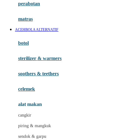
perabotan
Happy Tummy
Hauck
matras
Havaianas
ACEHBOLA ALTERNATIF
Hegen
botol
Hot Wheels
sterilizer & warmers
Hybrid
soothers & teethers
I
Inlacta DHA
celemek
Interlac
alat makan
Ivenet
cangkir
J
piring & mangkuk
Jack N Jill
sendok & garpu