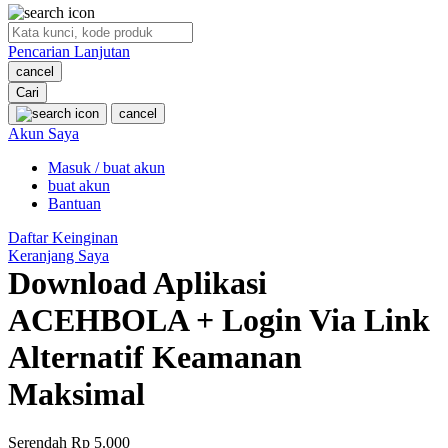
O
Pencarian Lanjutan
Oh Ma Grain
cancel
Okiedog
Cari
cancel
P
Akun Saya
Masuk / buat akun
Peachy
buat akun
Phil & Ted's
Bantuan
Philips Avent
Daftar Keinginan
Keranjang Saya
Pigeon
Download Aplikasi
Playgro
ACEHBOLA + Login Via Link
Poled Global
Alternatif Keamanan
Ponycycle
Maksimal
Puma
Pureats
Serendah
Rp 5.000