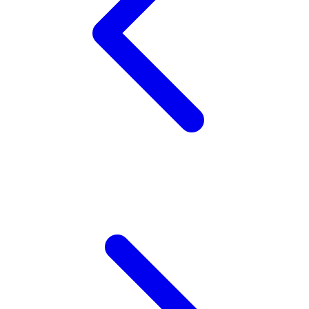
Squishmallows
Starbooks
Stick-O
Stokke
Sudocrem
Sumimo
Sunnylife
Sun-Staches
Swimava
T
Tommee Tippee
Trunki
Tutti Bambini