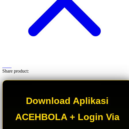
Share product:
Download Aplikasi
ACEHBOLA + Login Via