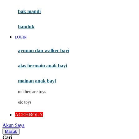
Mini Monkey
Moby
bak mandi
Momami
handuk
Mothercare
LOGIN
Mustela
ayunan dan walker bayi
My Buddy Tag
My K
alas bermain anak bayi
N
mainan anak bayi
Naif
mothercare toys
Nike
elc toys
Nordic Natural
ACEHBOLA
Nuby
Akun Saya
Nuna
Masuk
Cari