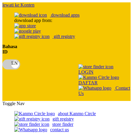
lewati ke Konten
download apps
download app from:
gift registry
Bahasa
ID
LOGIN
DAFTAR
Contact
Us
Toggle Nav
about Kanmo Circle
gift registry
store finder
contact us