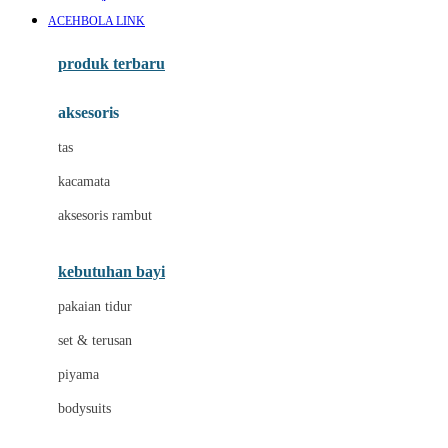
Awan
ACEHBOLA LINK
Azetabio
produk terbaru
B
aksesoris
Baabaasheepz
tas
Babiators
kacamata
Baby Dove
aksesoris rambut
Baby Jogger
Baby Rovega
kebutuhan bayi
Babybee
pakaian tidur
Banana Boat
set & terusan
Banz
piyama
Barbie
bodysuits
Beaba