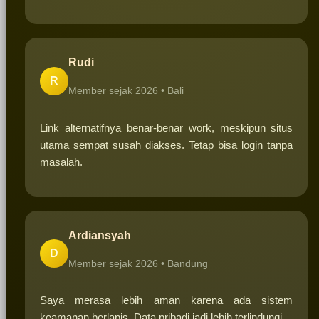
Rudi
R
Member sejak 2026 •
Bali
Link alternatifnya benar-benar work, meskipun situs
utama sempat susah diakses. Tetap bisa login tanpa
masalah.
Ardiansyah
D
Member sejak 2026 •
Bandung
Saya merasa lebih aman karena ada sistem
keamanan berlapis. Data pribadi jadi lebih terlindungi.