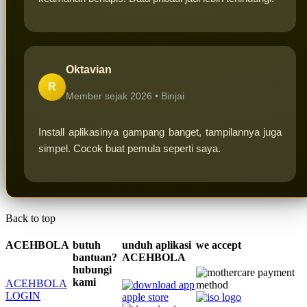
Oktavian
R
Member sejak 2026 •
Binjai
Install aplikasinya gampang banget, tampilannya juga
simpel. Cocok buat pemula seperti saya.
Back to top
ACEHBOLA
butuh
unduh aplikasi
we accept
bantuan?
ACEHBOLA
hubungi
kami
ACEHBOLA
LOGIN