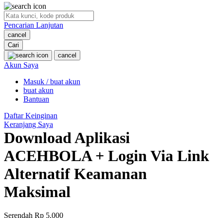
O
Pencarian Lanjutan
Oh Ma Grain
cancel
Okiedog
Cari
cancel
P
Akun Saya
Masuk / buat akun
Peachy
buat akun
Phil & Ted's
Bantuan
Philips Avent
Daftar Keinginan
Keranjang Saya
Pigeon
Download Aplikasi
Playgro
ACEHBOLA + Login Via Link
Poled Global
Alternatif Keamanan
Ponycycle
Maksimal
Puma
Pureats
Serendah
Rp 5.000