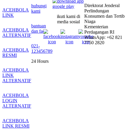
Direktorat Jenderal
hubungi
ACEHBOLA
Perlindungan
kami
LINK
Konsumen dan Tertib
ikuti kami di
Niaga
media sosial
bantuan
Kementerian
ACEHBOLA
dan faq
Perdagangan RI
ALTERNATIF
WhatsApp: +62 821
7750 2820
021-
ACEHBOLA
123456789
RESMI
24 Hours
ACEHBOLA
LINK
ALTERNATIF
ACEHBOLA
LOGIN
ALTERNATIF
ACEHBOLA
LINK RESMI