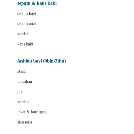
Beauty Barn
sepatu & kaus kaki
Bio Oil
sepatu bayi
Biolane
sepatu anak
Bite Fighters
sandal
Bizzi Growin
kaus kaki
Blackmores
fashion bayi (0bln-3thn)
Blooming Marvellous
atasan
Bonnels
bawahan
Bravado
gaun
Bruder
setelan
Brush Baby
jaket & kardigan
Buds Organics
aksesoris
Bugaboo
Buggygear