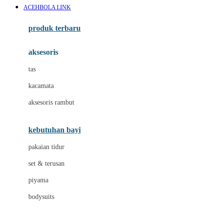
ACEHBOLA LINK
Azetabio
produk terbaru
B
aksesoris
Baabaasheepz
tas
Babiators
kacamata
Baby Dove
aksesoris rambut
Baby Jogger
Baby Rovega
kebutuhan bayi
Babybee
pakaian tidur
Banana Boat
set & terusan
Banz
piyama
Barbie
bodysuits
Beaba