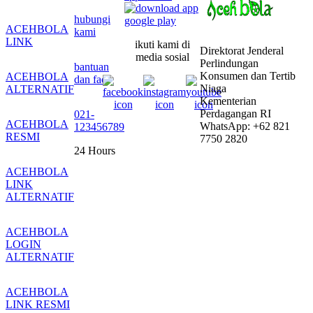
hubungi
ACEHBOLA
kami
LINK
ikuti kami di
Direktorat Jenderal
media sosial
Perlindungan
bantuan
Konsumen dan Tertib
ACEHBOLA
dan faq
Niaga
ALTERNATIF
Kementerian
Perdagangan RI
021-
ACEHBOLA
WhatsApp: +62 821
123456789
RESMI
7750 2820
24 Hours
ACEHBOLA
LINK
ALTERNATIF
ACEHBOLA
LOGIN
ALTERNATIF
ACEHBOLA
LINK RESMI