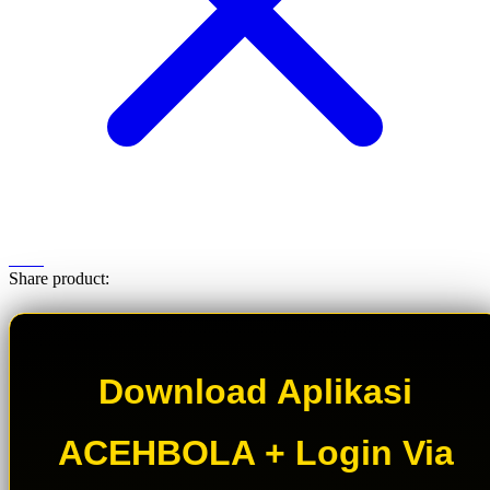
Share product:
Download Aplikasi
ACEHBOLA + Login Via