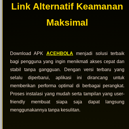
Link Alternatif Keamanan
Maksimal
Download APK
ACEHBOLA
menjadi solusi terbaik
bagi pengguna yang ingin menikmati akses cepat dan
stabil tanpa gangguan. Dengan versi terbaru yang
selalu diperbarui, aplikasi ini dirancang untuk
memberikan performa optimal di berbagai perangkat.
Proses instalasi yang mudah serta tampilan yang user-
friendly membuat siapa saja dapat langsung
menggunakannya tanpa kesulitan.