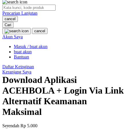
O
Pencarian Lanjutan
Oh Ma Grain
cancel
Okiedog
Cari
cancel
P
Akun Saya
Masuk / buat akun
Peachy
buat akun
Phil & Ted's
Bantuan
Philips Avent
Daftar Keinginan
Keranjang Saya
Pigeon
Download Aplikasi
Playgro
ACEHBOLA + Login Via Link
Poled Global
Alternatif Keamanan
Ponycycle
Maksimal
Puma
Pureats
Serendah
Rp 5.000