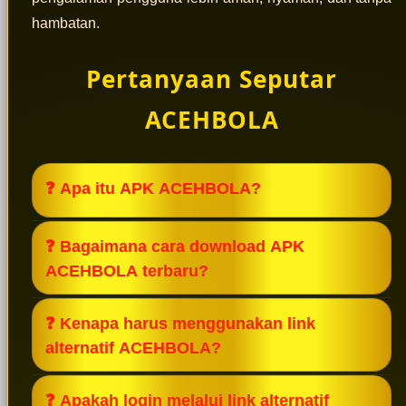
hambatan.
Pertanyaan Seputar
ACEHBOLA
❓ Apa itu APK ACEHBOLA?
APK ACEHBOLA adalah aplikasi versi mobile
❓ Bagaimana cara download APK
yang memungkinkan pengguna mengakses
ACEHBOLA terbaru?
platform dengan lebih cepat dan stabil
dibandingkan browser biasa.
Pengguna dapat mengunduh APK melalui link
❓ Kenapa harus menggunakan link
resmi yang disediakan, lalu melakukan instalasi
alternatif ACEHBOLA?
secara manual di perangkat masing-masing.
Link alternatif digunakan untuk memastikan
❓ Apakah login melalui link alternatif