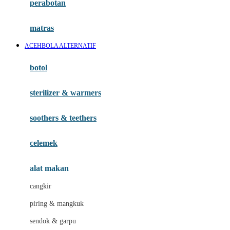
perabotan
Happy Tummy
Hauck
matras
Havaianas
ACEHBOLA ALTERNATIF
Hegen
botol
Hot Wheels
sterilizer & warmers
Hybrid
soothers & teethers
I
Inlacta DHA
celemek
Interlac
alat makan
Ivenet
cangkir
J
piring & mangkuk
Jack N Jill
sendok & garpu