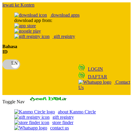
lewati ke Konten
download apps
download app from:
gift registry
Bahasa
ID
LOGIN
DAFTAR
Contact
Us
Toggle Nav
about Kanmo Circle
gift registry
store finder
contact us