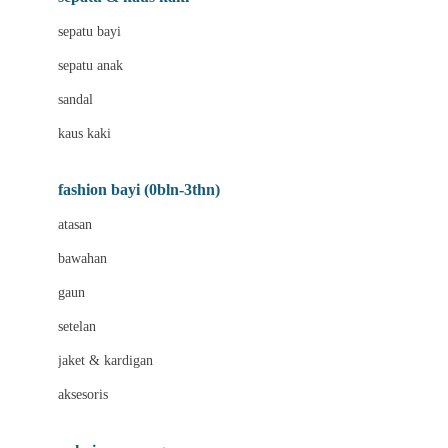
Bio Oil
sepatu bayi
Biolane
sepatu anak
Bite Fighters
sandal
Bizzi Growin
kaus kaki
Blackmores
fashion bayi (0bln-3thn)
Blooming Marvellous
atasan
Bonnels
bawahan
Bravado
gaun
Bruder
setelan
Brush Baby
jaket & kardigan
Buds Organics
aksesoris
Bugaboo
Buggygear