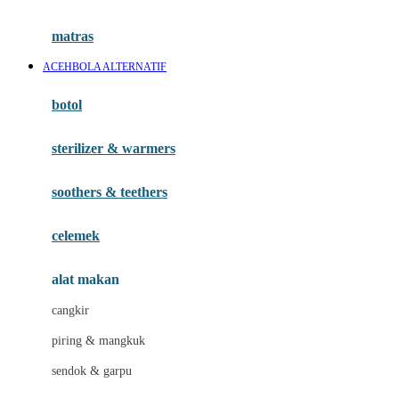
Happy Tummy
Hauck
matras
Havaianas
ACEHBOLA ALTERNATIF
Hegen
botol
Hot Wheels
sterilizer & warmers
Hybrid
soothers & teethers
I
Inlacta DHA
celemek
Interlac
alat makan
Ivenet
cangkir
J
piring & mangkuk
Jack N Jill
sendok & garpu
Joie