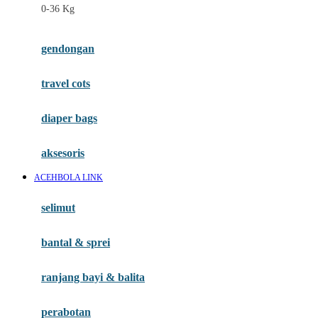
0-36 Kg
Fisher Price
Flipper
gendongan
Friends Of Sally
travel cots
G
diaper bags
Gb
Geko
aksesoris
Graco
ACEHBOLA LINK
Gund
selimut
H
bantal & sprei
Habbie
Haenim
ranjang bayi & balita
Happy Horse
perabotan