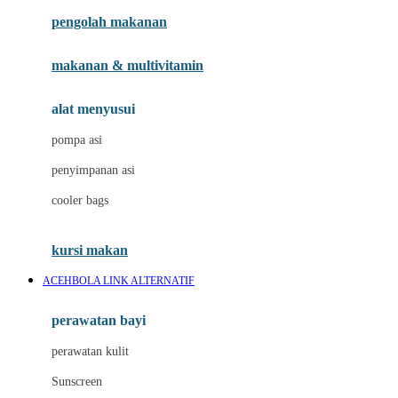
pengolah makanan
Joolz
Jujube
makanan & multivitamin
K
alat menyusui
Kiddycuts
pompa asi
Kumon
penyimpanan asi
L
cooler bags
Leapfrog
kursi makan
Leclerc
ACEHBOLA LINK ALTERNATIF
Lee Vierra
Lillebaby
perawatan bayi
Little Bird Told Me
perawatan kulit
Little Miss Janis
Sunscreen