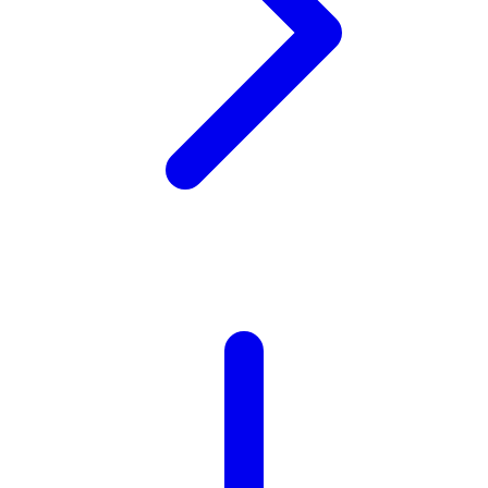
Twistshake
TY Toys
U
V
Veja
Vitaflow
Vtech
W
Waterland
Wellness
X