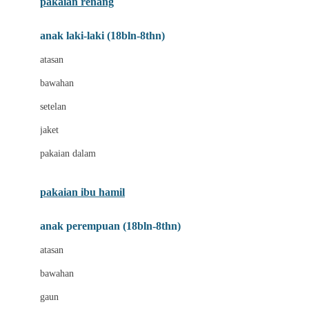
pakaian renang
Bumkins
anak laki-laki (18bln-8thn)
C
atasan
Cetaphil
bawahan
Chicco
setelan
Childlife
jaket
Clevamama
pakaian dalam
Cocolatte
Cottonseeds
pakaian ibu hamil
Cozy N Safe
anak perempuan (18bln-8thn)
Crane
atasan
Cybex
bawahan
D
gaun