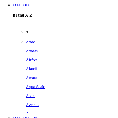
ACEHBOLA
Brand A-Z
A
Addo
Adidas
Airfree
Alamii
Amara
Aqua Scale
Asics
Aveeno
Awan