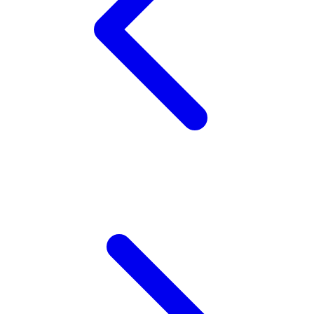
Squishmallows
Starbooks
Stick-O
Stokke
Sudocrem
Sumimo
Sunnylife
Sun-Staches
Swimava
T
Tommee Tippee
Trunki
Tutti Bambini