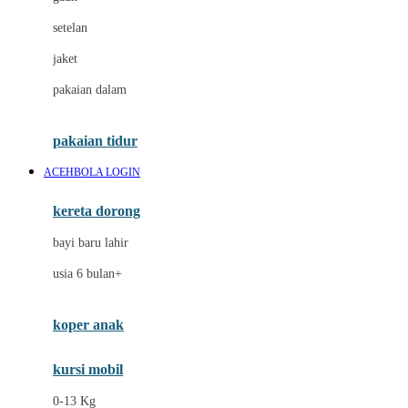
Dae Organics
setelan
Docare
jaket
Doona
pakaian dalam
Down To Earth
Drew
pakaian tidur
Dr. Brown's
ACEHBOLA LOGIN
E
kereta dorong
ELC
bayi baru lahir
Ergobaby
usia 6 bulan+
Expert Care
koper anak
Ezyroller
kursi mobil
F
0-13 Kg