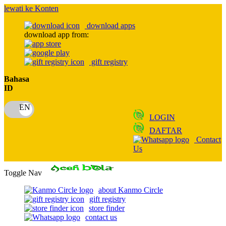
lewati ke Konten
download apps
download app from:
gift registry
Bahasa
ID
LOGIN
DAFTAR
Contact
Us
Toggle Nav
about Kanmo Circle
gift registry
store finder
contact us