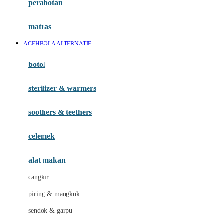
perabotan
Happy Tummy
Hauck
matras
Havaianas
ACEHBOLA ALTERNATIF
Hegen
botol
Hot Wheels
sterilizer & warmers
Hybrid
soothers & teethers
I
Inlacta DHA
celemek
Interlac
alat makan
Ivenet
cangkir
J
piring & mangkuk
Jack N Jill
sendok & garpu