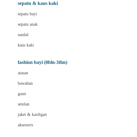
Beauty Barn
sepatu & kaus kaki
Bio Oil
sepatu bayi
Biolane
sepatu anak
Bite Fighters
sandal
Bizzi Growin
kaus kaki
Blackmores
fashion bayi (0bln-3thn)
Blooming Marvellous
atasan
Bonnels
bawahan
Bravado
gaun
Bruder
setelan
Brush Baby
jaket & kardigan
Buds Organics
aksesoris
Bugaboo
Buggygear