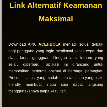
Link Alternatif Keamanan
Maksimal
Download APK
ACEHBOLA
menjadi solusi terbaik
bagi pengguna yang ingin menikmati akses cepat dan
stabil tanpa gangguan. Dengan versi terbaru yang
selalu diperbarui, aplikasi ini dirancang untuk
memberikan performa optimal di berbagai perangkat.
Proses instalasi yang mudah serta tampilan yang user-
friendly membuat siapa saja dapat langsung
menggunakannya tanpa kesulitan.