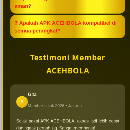
akses tetap lancar jika domain utama
aman?
mengalami gangguan atau pemblokiran.
Ya, selama menggunakan link resmi, sistem
❓ Apakah APK ACEHBOLA kompatibel di
keamanan tetap sama dan dilengkapi dengan
semua perangkat?
enkripsi untuk melindungi data pengguna.
Sebagian besar perangkat Android dapat
menjalankan APK ini, selama memenuhi
Testimoni Member
spesifikasi minimum yang dibutuhkan.
ACEHBOLA
Gita
A
Member sejak 2026 •
Jakarta
Sejak pakai APK ACEHBOLA, akses jadi lebih cepat
dan nggak pernah lag. Sangat membantu!