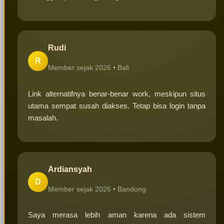
Rudi
R
Member sejak 2026 •
Bali
Link alternatifnya benar-benar work, meskipun situs
utama sempat susah diakses. Tetap bisa login tanpa
masalah.
Ardiansyah
D
Member sejak 2026 •
Bandung
Saya merasa lebih aman karena ada sistem