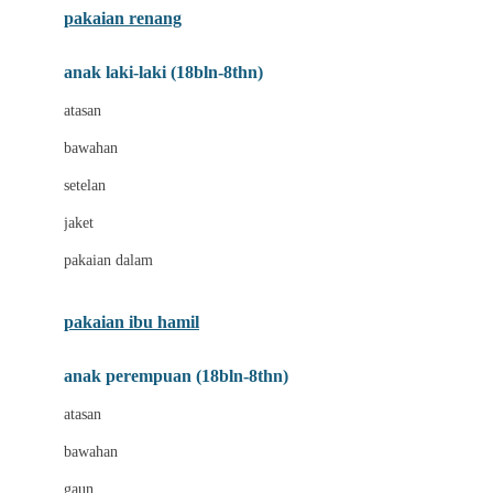
pakaian renang
Bumkins
anak laki-laki (18bln-8thn)
C
atasan
Cetaphil
bawahan
Chicco
setelan
Childlife
jaket
Clevamama
pakaian dalam
Cocolatte
Cottonseeds
pakaian ibu hamil
Cozy N Safe
anak perempuan (18bln-8thn)
Crane
atasan
Cybex
bawahan
D
gaun