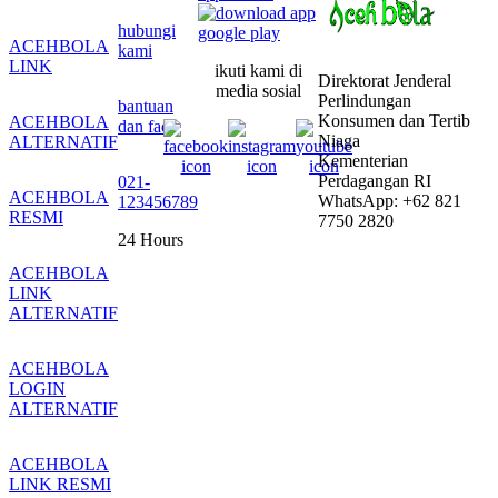
hubungi
ACEHBOLA
kami
LINK
ikuti kami di
Direktorat Jenderal
media sosial
Perlindungan
bantuan
Konsumen dan Tertib
ACEHBOLA
dan faq
Niaga
ALTERNATIF
Kementerian
Perdagangan RI
021-
ACEHBOLA
WhatsApp: +62 821
123456789
RESMI
7750 2820
24 Hours
ACEHBOLA
LINK
ALTERNATIF
ACEHBOLA
LOGIN
ALTERNATIF
ACEHBOLA
LINK RESMI