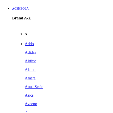
ACEHBOLA
Brand A-Z
A
Addo
Adidas
Airfree
Alamii
Amara
Aqua Scale
Asics
Aveeno
Awan