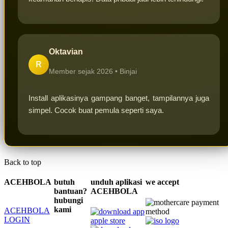
Oktavian
R
Member sejak 2026 •
Binjai
Install aplikasinya gampang banget, tampilannya juga
simpel. Cocok buat pemula seperti saya.
Back to top
ACEHBOLA
butuh
unduh aplikasi
we accept
bantuan?
ACEHBOLA
hubungi
kami
ACEHBOLA
LOGIN