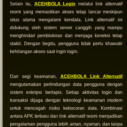
Selain itu,
ACEHBOLA Login
melalui link alternatif
resmi yang memastikan akses tetap lancar meskipun
situs utama mengalami kendala. Link alternatif ini
didukung oleh sistem server canggih yang mampu
menghindari pemblokiran dan menjaga koneksi tetap
stabil. Dengan begitu, pengguna tidak perlu khawatir
kehilangan akses saat ingin login.
Dari segi keamanan,
ACEHBOLA Link Alternatif
mengutamakan perlindungan data pengguna dengan
sistem enkripsi berlapis. Setiap aktivitas login dan
transaksi dijaga dengan teknologi keamanan modern
untuk mencegah risiko kebocoran data. Kombinasi
antara APK terbaru dan link alternatif resmi menjadikan
pengalaman pengguna lebih aman, nyaman, dan tanpa