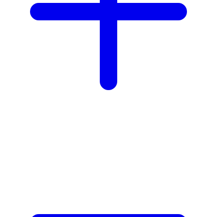
X
Xootz
Y
Yamatoya
Z
Zaxy
Zoggs
0-9
4Moms
59S