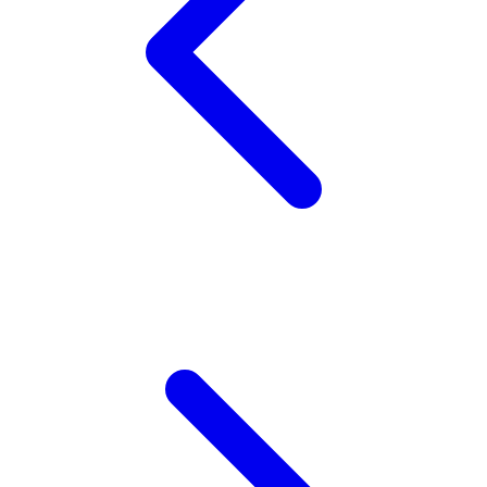
Squishmallows
Starbooks
Stick-O
Stokke
Sudocrem
Sumimo
Sunnylife
Sun-Staches
Swimava
T
Tommee Tippee
Trunki
Tutti Bambini