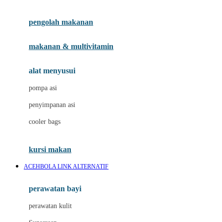
Joie
pengolah makanan
Joolz
Jujube
makanan & multivitamin
K
alat menyusui
Kiddycuts
pompa asi
Kumon
penyimpanan asi
L
cooler bags
Leapfrog
kursi makan
Leclerc
ACEHBOLA LINK ALTERNATIF
Lee Vierra
Lillebaby
perawatan bayi
Little Bird Told Me
perawatan kulit
Little Miss Janis