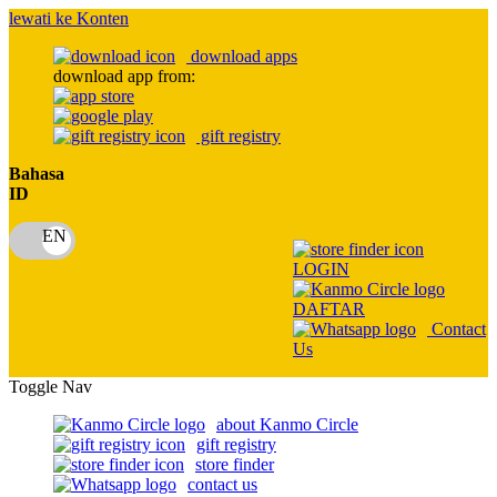
lewati ke Konten
download apps
download app from:
gift registry
Bahasa
ID
LOGIN
DAFTAR
Contact
Us
Toggle Nav
about Kanmo Circle
gift registry
store finder
contact us