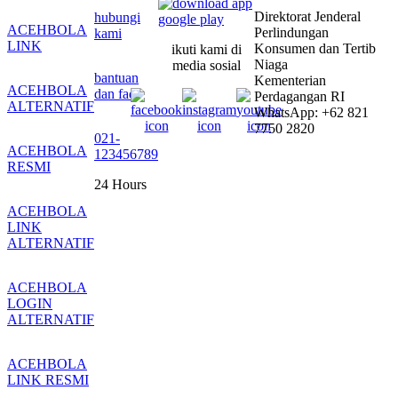
Direktorat Jenderal
hubungi
ACEHBOLA
Perlindungan
kami
LINK
Konsumen dan Tertib
ikuti kami di
Niaga
media sosial
bantuan
Kementerian
ACEHBOLA
dan faq
Perdagangan RI
ALTERNATIF
WhatsApp: +62 821
7750 2820
021-
ACEHBOLA
123456789
RESMI
24 Hours
ACEHBOLA
LINK
ALTERNATIF
ACEHBOLA
LOGIN
ALTERNATIF
ACEHBOLA
LINK RESMI