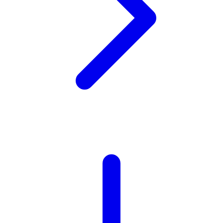
Twistshake
TY Toys
U
V
Veja
Vitaflow
Vtech
W
Waterland
Wellness