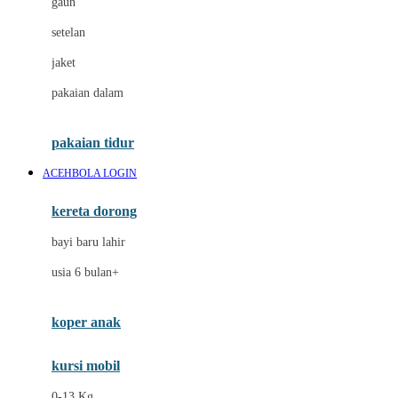
gaun
Dae Organics
setelan
Docare
jaket
Doona
pakaian dalam
Down To Earth
Drew
pakaian tidur
Dr. Brown's
ACEHBOLA LOGIN
E
kereta dorong
ELC
bayi baru lahir
Ergobaby
usia 6 bulan+
Expert Care
koper anak
Ezyroller
kursi mobil
F
0-13 Kg