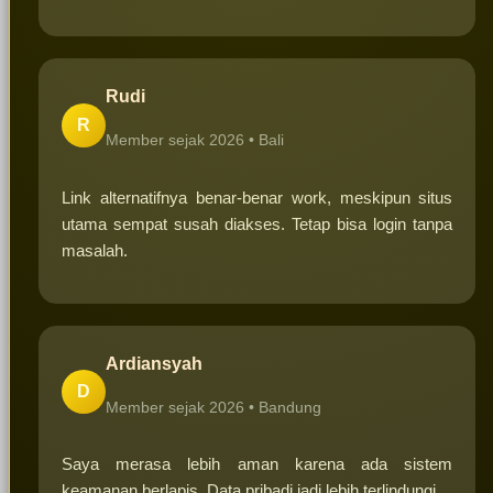
Rudi
R
Member sejak 2026 •
Bali
Link alternatifnya benar-benar work, meskipun situs
utama sempat susah diakses. Tetap bisa login tanpa
masalah.
Ardiansyah
D
Member sejak 2026 •
Bandung
Saya merasa lebih aman karena ada sistem
keamanan berlapis. Data pribadi jadi lebih terlindungi.