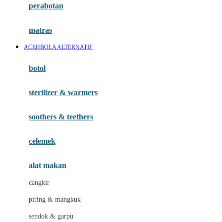
perabotan
Happy Tummy
Hauck
matras
Havaianas
ACEHBOLA ALTERNATIF
Hegen
botol
Hot Wheels
sterilizer & warmers
Hybrid
soothers & teethers
I
Inlacta DHA
celemek
Interlac
alat makan
Ivenet
cangkir
J
piring & mangkuk
Jack N Jill
sendok & garpu