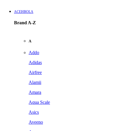
ACEHBOLA
Brand A-Z
A
Addo
Adidas
Airfree
Alamii
Amara
Aqua Scale
Asics
Aveeno